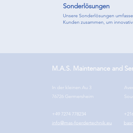
Sonderlösungen
Unsere Sonderlösungen umfassen
Kunden zusammen, um innovative 
M.A.S. Maintenance and Ser
In der kleinen Au 3
Aven
76726 Germersheim​
Sou
+49 7274 778234
+216
info@mas-foerdertechnik.eu
bas