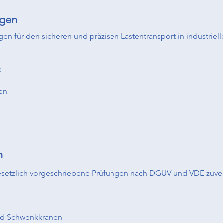
agen
gen für den sicheren und präzisen Lastentransport in industriell
e
en
n
 gesetzlich vorgeschriebene Prüfungen nach DGUV und VDE zuve
und Schwenkkranen