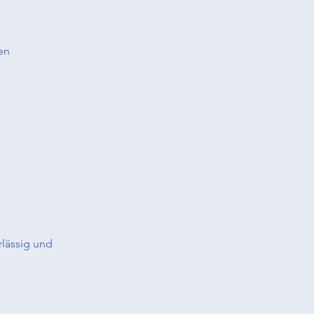
en
rlässig und