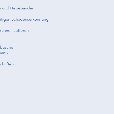
l
ern und Hebebändern
eitigen Schadens­erkennung
Schnelllauftoren
btische
hanik
hriften