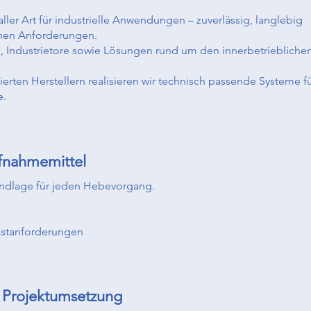
aller Art für industrielle Anwendungen – zuverlässig, langlebig
chen Anforderungen.
re, Industrietore sowie Lösungen rund um den innerbetriebliche
ten Herstellern realisieren wir technisch passende Systeme f
e.
ufnahmemittel
undlage für jeden Hebevorgang.
astanforderungen
& Projektumsetzung