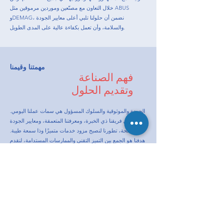
خلال التعاون مع مصنّعين وموردين مرموقين مثل ABUS
وDEMAG، نضمن أن حلولنا تلبي أعلى معايير الجودة
والسلامة، وأن تعمل بكفاءة عالية على المدى الطويل.
مهمتنا وقيمنا
فهم الصناعة
وتقديم الحلول
الجودة والموثوقية والسلوك المسؤول هي سمات عملنا اليومي.
بفضل فريقنا ذي الخبرة، ومعرفتنا المتعمقة، ومعايير الجودة
الواضحة، تطورنا لنصبح مزود خدمات متميزًا وذا سمعة طيبة.
هدفنا هو الجمع بين التميز التقني والممارسات المستدامة، لنقدم
حلولًا مقنعة تصمد أمام اختبار الزمن.
M.A.S. Maintenance and Service
Fördertechnik
في المرج الصغير 3