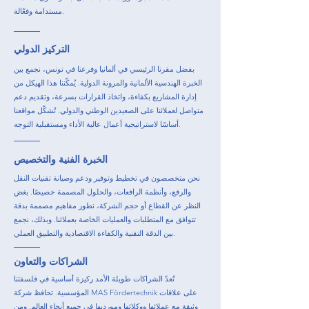
مستدامة وفعّالة.
التركيز الدولي
بفضل مقرنا الرئيسي في ألمانيا وفرعنا في تونس، نجمع بين
الخبرة الهندسية الألمانية والمرونة الدولية. يُمكّننا هذا الهيكل من
إدارة المشاريع بكفاءة، واتخاذ القرارات بسرعة، وتقديم دعم
متواصل لعملائنا على الصعيدين الوطني والدولي. تُشكّل مواقعنا
أساسًا لاستراتيجية أعمال عالية الأداء ومستقبلية التوجه.
الخبرة الفنية والتخصيص
نحن متخصصون في تخطيط وتوفير ودعم وصيانة تقنيات النقل
والرفع، وأنظمة الرافعات، والحلول المصممة خصيصًا. بغض
النظر عن القطاع أو حجم الشركة، نطور مفاهيم مصممة بدقة
تتوافق مع المتطلبات والعمليات الخاصة بعملائنا. وبذلك، نجمع
بين الدقة التقنية والكفاءة الاقتصادية والتطبيق العملي.
الشراكات والتعاون
تُعدّ الشراكات طويلة الأمد ركيزة أساسية في فلسفتنا
المؤسسية. تحافظ شركة MAS Fördertechnik على علاقات
وثيقة مع عملائها ووكلائها ومورديها في جميع أنحاء العالم. ومن