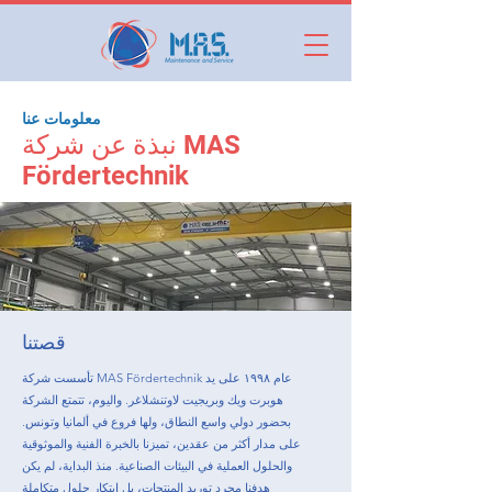
معلومات عنا
نبذة عن شركة MAS
Fördertechnik
قصتنا
تأسست شركة MAS Fördertechnik عام ١٩٩٨ على يد
هوبرت ويك وبريجيت لاوتنشلاغر. واليوم، تتمتع الشركة
بحضور دولي واسع النطاق، ولها فروع في ألمانيا وتونس.
على مدار أكثر من عقدين، تميزنا بالخبرة الفنية والموثوقية
والحلول العملية في البيئات الصناعية. منذ البداية، لم يكن
هدفنا مجرد توريد المنتجات، بل ابتكار حلول متكاملة